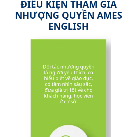
ĐIỀU KIỆN THAM GIA
NHƯỢNG QUYỀN AMES
ENGLISH
Đối tác nhượng quyền
là người yêu thích, có
hiểu biết về giáo dục,
có tầm nhìn sâu sắc,
đưa giá trị tốt về cho
khách hàng, học viên
ở cơ sở.