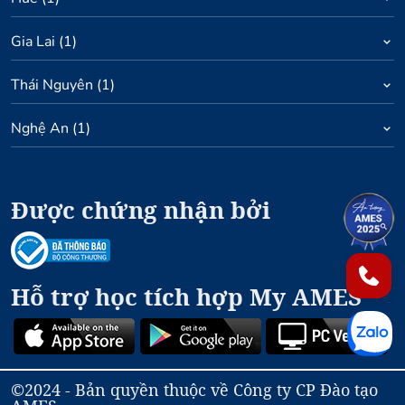
Gia Lai
(
1
)
Thái Nguyên
(
1
)
Nghệ An
(
1
)
Được chứng nhận bởi
1
2
Hỗ trợ học tích hợp My AMES
©2024 - Bản quyền thuộc về Công ty CP Đào tạo