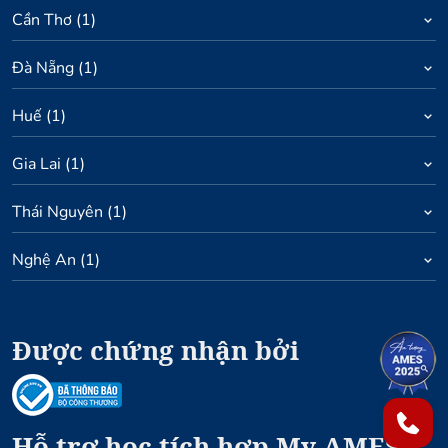
Cần Thơ
(
1
)
Đà Nẵng
(
1
)
Huế
(
1
)
Gia Lai
(
1
)
Thái Nguyên
(
1
)
Nghệ An
(
1
)
Được chứng nhận bởi
1
2
Hỗ trợ học tích hợp My AMES