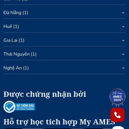
Đà Nẵng
(
1
)
Huế
(
1
)
Gia Lai
(
1
)
Thái Nguyên
(
1
)
Nghệ An
(
1
)
Được chứng nhận bởi
1
2
Hỗ trợ học tích hợp My AMES