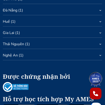
Đà Nẵng
(
1
)
Huế
(
1
)
Gia Lai
(
1
)
Thái Nguyên
(
1
)
Nghệ An
(
1
)
Được chứng nhận bởi
1
2
Hỗ trợ học tích hợp My AMES