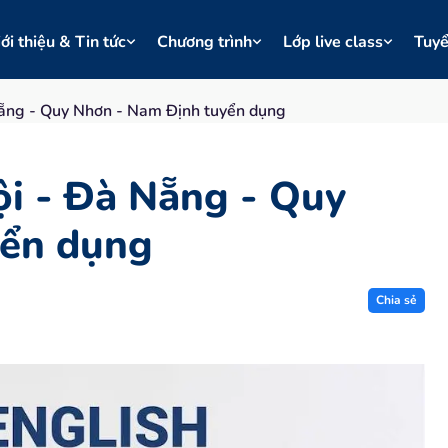
ới thiệu & Tin tức
Chương trình
Lớp live class
Tuy
ẵng - Quy Nhơn - Nam Định tuyển dụng
i - Đà Nẵng - Quy
yển dụng
Chia sẻ