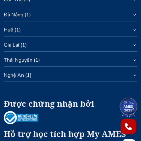
Đà Nẵng
(
1
)
Huế
(
1
)
Gia Lai
(
1
)
Thái Nguyên
(
1
)
Nghệ An
(
1
)
Được chứng nhận bởi
1
2
Hỗ trợ học tích hợp My AMES