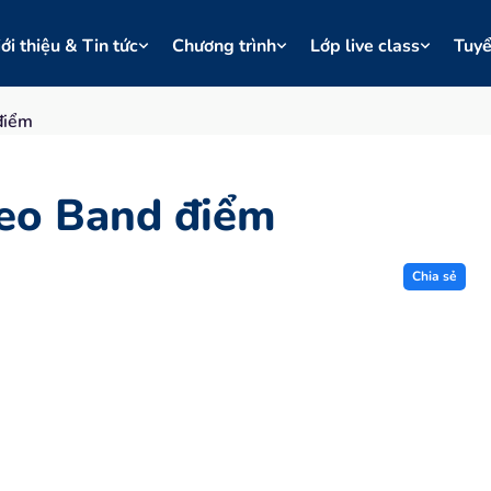
ới thiệu & Tin tức
Chương trình
Lớp live class
Tuy
điểm
heo Band điểm
Chia sẻ