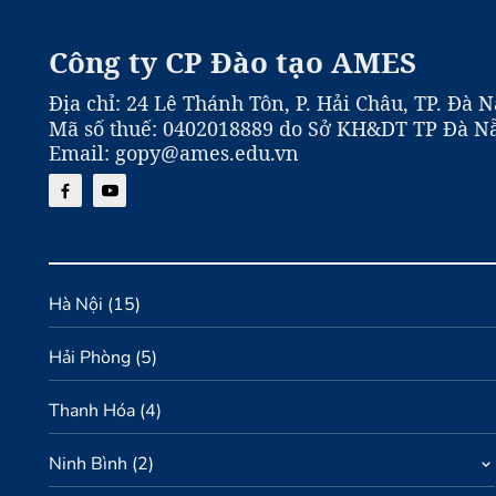
Công ty CP Đào tạo AMES
Địa chỉ: 24 Lê Thánh Tôn, P. Hải Châu, TP. Đà 
Mã số thuế: 0402018889 do Sở KH&DT TP Đà Nẵ
Email: gopy@ames.edu.vn
Hà Nội
(
15
)
Hải Phòng
(
5
)
Thanh Hóa
(
4
)
Ninh Bình
(
2
)