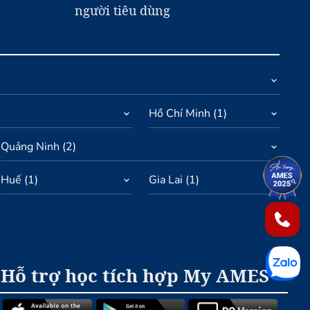
người tiêu dùng
Hồ Chí Minh
(
1
)
Quảng Ninh
(
2
)
Huế
(
1
)
Gia Lai
(
1
)
1
2
Hỗ trợ học tích hợp My AMES