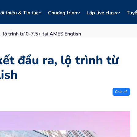
ới thiệu & Tin tức
Chương trình
Lớp live class
Tuy
, lộ trình từ 0-7.5+ tại AMES English
t đầu ra, lộ trình từ
ish
Chia sẻ