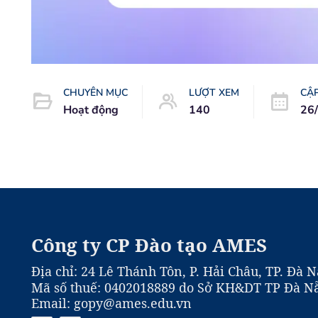
CHUYÊN MỤC
LƯỢT XEM
CẬ
Hoạt động
140
26
Công ty CP Đào tạo AMES
Địa chỉ: 24 Lê Thánh Tôn, P. Hải Châu, TP. Đà 
Mã số thuế: 0402018889 do Sở KH&DT TP Đà Nẵ
Email: gopy@ames.edu.vn