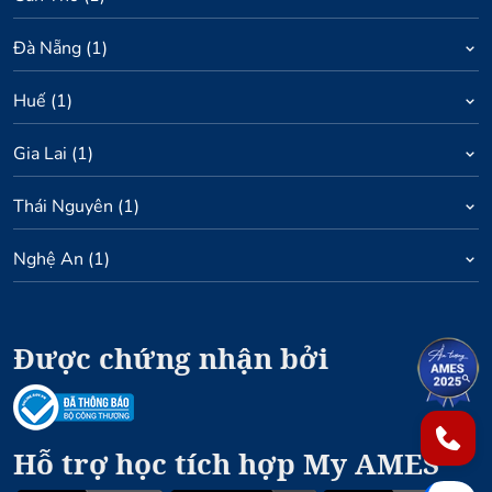
Đà Nẵng
(
1
)
Huế
(
1
)
Gia Lai
(
1
)
Thái Nguyên
(
1
)
Nghệ An
(
1
)
Được chứng nhận bởi
1
2
Hỗ trợ học tích hợp My AMES