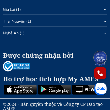
Gia Lai
(
1
)
Thái Nguyên
(
1
)
Nghệ An
(
1
)
Được chứng nhận bởi
1
2
Hỗ trợ học tích hợp My AMES
©2024 - Bản quyền thuộc về Công ty CP Đào tạo
AMES