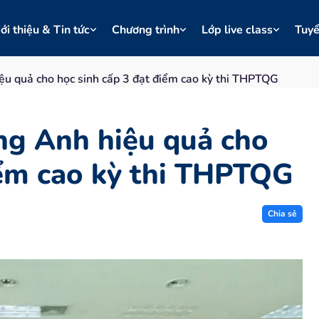
ới thiệu & Tin tức
Chương trình
Lớp live class
Tuy
ệu quả cho học sinh cấp 3 đạt điểm cao kỳ thi THPTQG
ng Anh hiệu quả cho
iểm cao kỳ thi THPTQG
Chia sẻ