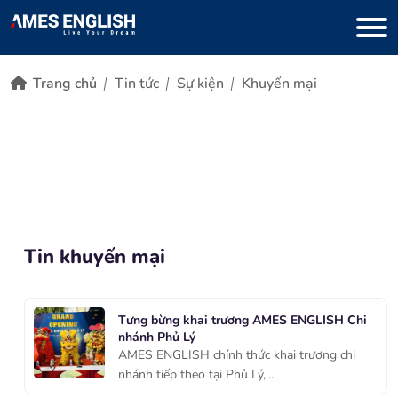
AMES English đồng hành cùng cuộc thi Hoa khôi
Trang chủ
Tin tức
Sự kiện
Khuyến mại
Sinh viên Việt Nam
Học sinh, sinh viên chinh phục IELTS tại Olympic
Tiếng Anh toàn quốc
“Lễ hội văn hóa trung thu 3 miền” tại Hoàng thành
thứ ba, 10.09.2024
Thăng Long
thứ sáu, 06.09.2024
chủ nhật, 29.12.2024
Tin khuyến mại
Tưng bừng khai trương AMES ENGLISH Chi
nhánh Phủ Lý
AMES ENGLISH chính thức khai trương chi
nhánh tiếp theo tại Phủ Lý,...