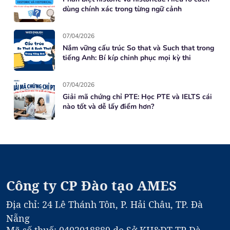
dùng chính xác trong từng ngữ cảnh
07/04/2026
Nắm vững cấu trúc So that và Such that trong
tiếng Anh: Bí kíp chinh phục mọi kỳ thi
07/04/2026
Giải mã chứng chỉ PTE: Học PTE và IELTS cái
nào tốt và dễ lấy điểm hơn?
Công ty CP Đào tạo AMES
Địa chỉ: 24 Lê Thánh Tôn, P. Hải Châu, TP. Đà
Nẵng
Mã số thuế: 0402018889 do Sở KH&DT TP Đà