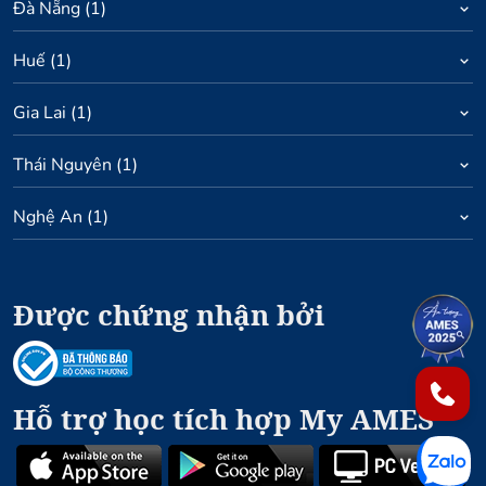
Đà Nẵng
(
1
)
Huế
(
1
)
Gia Lai
(
1
)
Thái Nguyên
(
1
)
Nghệ An
(
1
)
Được chứng nhận bởi
1
2
Hỗ trợ học tích hợp My AMES