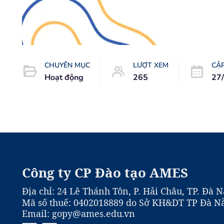
CHUYÊN MỤC
LƯỢT XEM
CẬ
Hoạt động
265
27
Công ty CP Đào tạo AMES
Địa chỉ: 24 Lê Thánh Tôn, P. Hải Châu, TP. Đà 
Mã số thuế: 0402018889 do Sở KH&DT TP Đà Nẵ
Email: gopy@ames.edu.vn