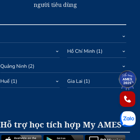
người tiêu dùng
Hồ Chí Minh
(
1
)
Quảng Ninh
(
2
)
Huế
(
1
)
Gia Lai
(
1
)
1
2
Hỗ trợ học tích hợp My AMES