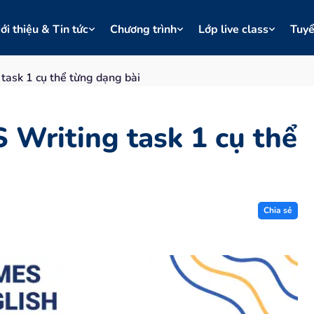
ới thiệu & Tin tức
Chương trình
Lớp live class
Tuy
 task 1 cụ thể từng dạng bài
S Writing task 1 cụ thể
Chia sẻ