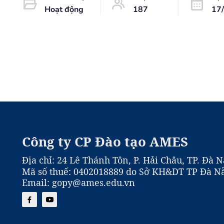
Hoạt động
187
17
Công ty CP Đào tạo AMES
Địa chỉ: 24 Lê Thánh Tôn, P. Hải Châu, TP. Đà 
Mã số thuế: 0402018889 do Sở KH&DT TP Đà Nẵ
Email: gopy@ames.edu.vn