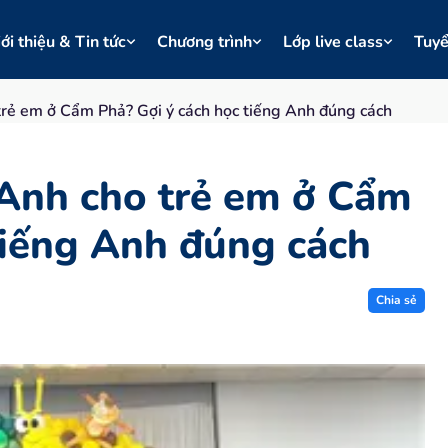
ới thiệu & Tin tức
Chương trình
Lớp live class
Tuy
trẻ em ở Cẩm Phả? Gợi ý cách học tiếng Anh đúng cách
 Anh cho trẻ em ở Cẩm
tiếng Anh đúng cách
Chia sẻ