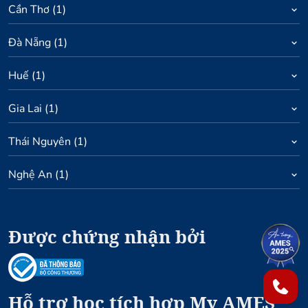
Cần Thơ
(
1
)
Đà Nẵng
(
1
)
Huế
(
1
)
Gia Lai
(
1
)
Thái Nguyên
(
1
)
Nghệ An
(
1
)
Được chứng nhận bởi
1
2
Hỗ trợ học tích hợp My AMES