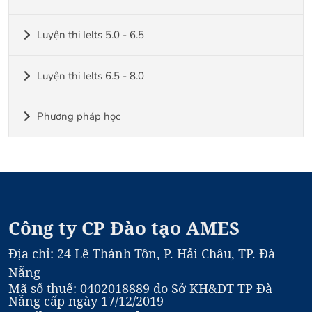
Luyện thi Ielts 5.0 - 6.5
Luyện thi Ielts 6.5 - 8.0
Phương pháp học
Công ty CP Đào tạo AMES
Địa chỉ: 24 Lê Thánh Tôn, P. Hải Châu, TP. Đà
Nẵng
Mã số thuế: 0402018889 do Sở KH&DT TP Đà
Nẵng cấp ngày 17/12/2019