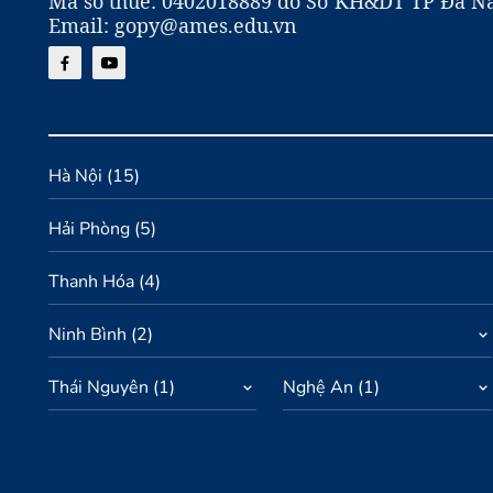
Mã số thuế: 0402018889 do Sở KH&DT TP Đà Nẵ
Email: gopy@ames.edu.vn
Hà Nội
(
15
)
Hải Phòng
(
5
)
Thanh Hóa
(
4
)
Ninh Bình
(
2
)
Thái Nguyên
(
1
)
Nghệ An
(
1
)