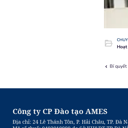
CHUY
Hoạt
Công ty CP Đào tạo AMES
Địa chỉ: 24 Lê Thánh Tôn, P. Hải Châu, TP. Đà 