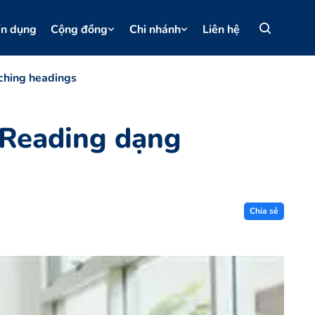
ển dụng
Cộng đồng
Chi nhánh
Liên hệ
ching headings
 Reading dạng
Chia sẻ