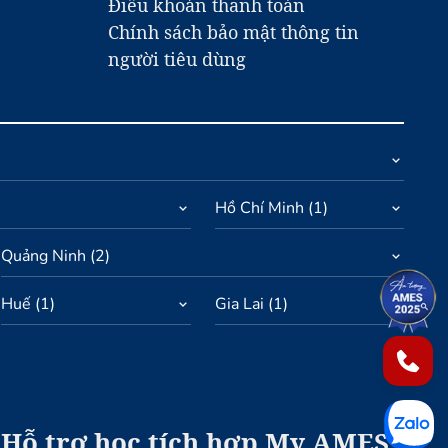
Điều khoản thanh toán
Chính sách bảo mật thông tin
người tiêu dùng
Hồ Chí Minh
(
1
)
Quảng Ninh
(
2
)
Huế
(
1
)
Gia Lai
(
1
)
1
2
Hỗ trợ học tích hợp My AMES