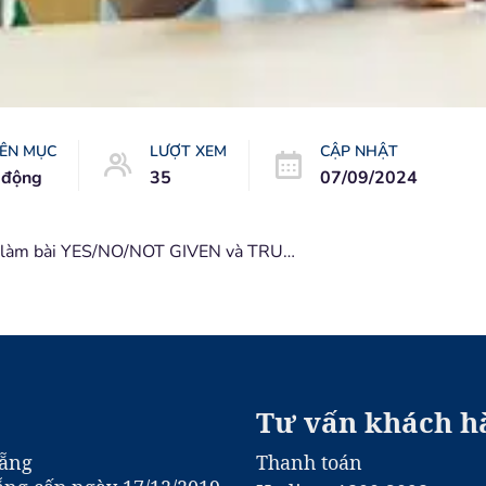
ÊN MỤC
LƯỢT XEM
CẬP NHẬT
 động
35
07/09/2024
Bí quyết làm bài YES/NO/NOT GIVEN và TRUE/FALSE/NOT GIVEN
Tư vấn khách h
Nẵng
Thanh toán