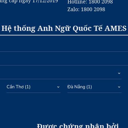
ng cấp ngày 17/12/2019
Hotline: 1800 2098
Zalo: 1800 2098
Hệ thống Anh Ngữ Quốc Tế AMES
Cần Thơ
(
1
)
Đà Nẵng
(
1
)
Được chứng nhận bởi