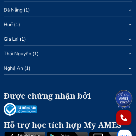
Đà Nẵng
(
1
)
Huế
(
1
)
Gia Lai
(
1
)
Thái Nguyên
(
1
)
Nghệ An
(
1
)
Được chứng nhận bởi
1
2
Hỗ trợ học tích hợp My AMES